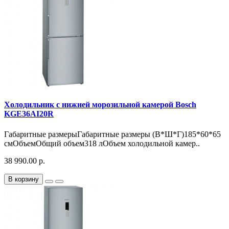
Холодильник с нижней морозильной камерой Bosch
KGE36AI20R
Габаритные размерыГабаритные размеры (В*Ш*Г)185*60*65
смОбъемОбщий объем318 лОбъем холодильной камер..
38 990.00 р.
В корзину