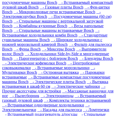
посудомоечные машины Bosch
- Встраиваемый компактный
духовой шкаф Bosch
- Газовые плиты Bosch
- Фен-щетки
Bosch
- Микроволновые печи встраиваемые Bosch
-
Электромясорубки Bosch
- Посудомоечные машины (60 см)
Bosch
- Стиральные машины с вертикальной загрузкой
Bosch
- Комбайны кухонные Bosch
- Весы напольные
Bosch
- Стиральные машины встраиваемые Bosch
-
Встраиваемые холодильники комби Bosch
- Стандартные
сушильные машины Bosch
- Широкие холодильники с
нижней морозильной камерой Bosch
- Фильтр для пылесоса
Bosch
- Фены Bosch
- Миксеры Bosch
- Выпрямители
волос Bosch
- Холодильники Side-by-Side и многодверные
Bosch
- Парогенератор с бойлером Bosch
- Блендеры Bosch
- Электрические кофемолки Bosch
- Центробежные
соковыжималки
- Встраиваемые морозильники
-
Мультиварки Bosch
- Островная вытяжка
- Пароварки
встраиваемые
- Встраиваемые компактные посудомоечные
машины Bosch
- Электрические плиты Bosch
- Вытяжка
встраиваемая в шкаф 60 см
- Электрические чайники
-
Прочие аксессуары для встройки
- Массажные ванночки для
ног
- Пылесборник
- Электрощипцы
- Встраиваемый
газовый духовой шкаф
- Комплекты техники встраиваемой
- Встраиваемые однодверные холодильники
-
Электромельнички
- Насадка для пылесоса
- Ломтерезки
- Встраиваемый подогреватель д/посуды
- Стиральные