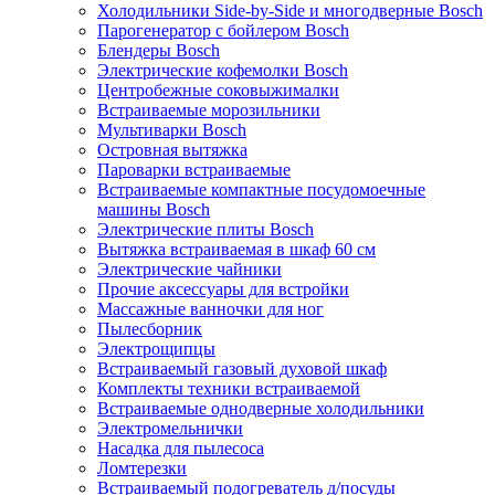
Холодильники Side-by-Side и многодверные Bosch
Парогенератор с бойлером Bosch
Блендеры Bosch
Электрические кофемолки Bosch
Центробежные соковыжималки
Встраиваемые морозильники
Мультиварки Bosch
Островная вытяжка
Пароварки встраиваемые
Встраиваемые компактные посудомоечные
машины Bosch
Электрические плиты Bosch
Вытяжка встраиваемая в шкаф 60 см
Электрические чайники
Прочие аксессуары для встройки
Массажные ванночки для ног
Пылесборник
Электрощипцы
Встраиваемый газовый духовой шкаф
Комплекты техники встраиваемой
Встраиваемые однодверные холодильники
Электромельнички
Насадка для пылесоса
Ломтерезки
Встраиваемый подогреватель д/посуды