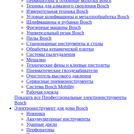
Перфораторы и отбойные молотки Bosch
Техника для алмазного сверления Bosch
Измерительная техника Bosch
Угловые шлифмашины и металлообработка Bosch
Шлифмашины и рубанки Bosch
Фрезерные машины Bosch
Универсальный резак Bosch
Пилы Bosch
Стационарные инструменты и столы
Обработка керамической плитки
Системы пылеудаления
Мешалки
Технические фены и клеевые пистолеты
Пневматические гвоздезабиватели
Очиститель высокого давления
Сервисные пневмоинструменты
Система Bosch Mobility
Рабочая одежда
Показать все Профессиональные электроинструменты
Bosch
Электроинструмент для дома Bosch
Новинки
Аккумуляторные инструменты
Ударные дрели
Перфораторы