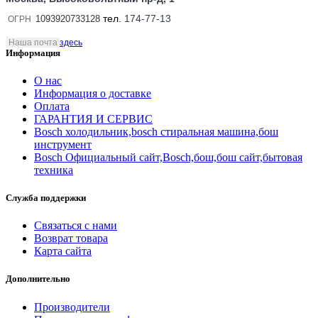
тел.
174-77-13
1093920733128
ОГРН
Наша почта
здесь
Информация
О нас
Информация о доставке
Оплата
ГАРАНТИЯ И СЕРВИС
Bosch холодильник,bosch стиральная машина,бош
инструмент
Bosch Официальный сайт,Bosch,бош,бош сайт,бытовая
техника
Служба поддержки
Связаться с нами
Возврат товара
Карта сайта
Дополнительно
Производители