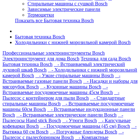
Стиральные машины с сушкой Bosch
Зависимые электрические панели
Термощетки
Показать все Бытовая техника Bosch
Бытовая техника Bosch
Холодильники с нижней морозильной камерой Bosch
Профессиональные электроинструменты Bosch
Электроинструмент для дома Bosch
Техника для сада Bosch
Бытовая техника Bosch
- Встраиваемый электрический
духовой шкаф Bosch
- Холодильники с нижней морозильной
камерой Bosch
- Узкие стиральные машины Bosch
-
Встраиваемые газовые панели Bosch
- Насадки и наборы для
мясорубок Bosch
- Кухонные машины Bosch
-
Встраиваемые посудомоечные машины 45см Bosch
-
Пылесос с контейнером для пыли Bosch
- Стандартные
стиральные машины Bosch
- Встраиваемые посудомоечные
машины 60см Bosch
- Встраиваемые индукционные панели
Bosch
- Встраиваемые электрические панели Bosch
-
Пылесосы Hand stick Bosch
- Утюги Bosch
- Капсульные
кофеварки Bosch
- Посудомоечные машины (45 см) Bosch
-
Вытяжка 60 см Bosch
- Погружные блендеры Bosch
-
Пылесос с пылесборником Bosch
- Компактные