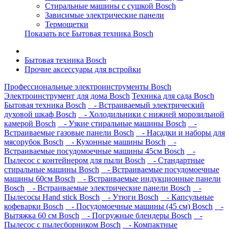
Стиральные машины с сушкой Bosch
Зависимые электрические панели
Термощетки
Показать все Бытовая техника Bosch
Бытовая техника Bosch
Прочие аксессуары для встройки
Профессиональные электроинструменты Bosch
Электроинструмент для дома Bosch
Техника для сада Bosch
Бытовая техника Bosch
- Встраиваемый электрический
духовой шкаф Bosch
- Холодильники с нижней морозильной
камерой Bosch
- Узкие стиральные машины Bosch
-
Встраиваемые газовые панели Bosch
- Насадки и наборы для
мясорубок Bosch
- Кухонные машины Bosch
-
Встраиваемые посудомоечные машины 45см Bosch
-
Пылесос с контейнером для пыли Bosch
- Стандартные
стиральные машины Bosch
- Встраиваемые посудомоечные
машины 60см Bosch
- Встраиваемые индукционные панели
Bosch
- Встраиваемые электрические панели Bosch
-
Пылесосы Hand stick Bosch
- Утюги Bosch
- Капсульные
кофеварки Bosch
- Посудомоечные машины (45 см) Bosch
-
Вытяжка 60 см Bosch
- Погружные блендеры Bosch
-
Пылесос с пылесборником Bosch
- Компактные