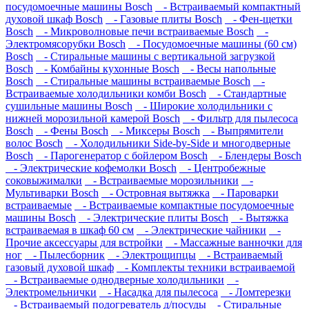
посудомоечные машины Bosch
- Встраиваемый компактный
духовой шкаф Bosch
- Газовые плиты Bosch
- Фен-щетки
Bosch
- Микроволновые печи встраиваемые Bosch
-
Электромясорубки Bosch
- Посудомоечные машины (60 см)
Bosch
- Стиральные машины с вертикальной загрузкой
Bosch
- Комбайны кухонные Bosch
- Весы напольные
Bosch
- Стиральные машины встраиваемые Bosch
-
Встраиваемые холодильники комби Bosch
- Стандартные
сушильные машины Bosch
- Широкие холодильники с
нижней морозильной камерой Bosch
- Фильтр для пылесоса
Bosch
- Фены Bosch
- Миксеры Bosch
- Выпрямители
волос Bosch
- Холодильники Side-by-Side и многодверные
Bosch
- Парогенератор с бойлером Bosch
- Блендеры Bosch
- Электрические кофемолки Bosch
- Центробежные
соковыжималки
- Встраиваемые морозильники
-
Мультиварки Bosch
- Островная вытяжка
- Пароварки
встраиваемые
- Встраиваемые компактные посудомоечные
машины Bosch
- Электрические плиты Bosch
- Вытяжка
встраиваемая в шкаф 60 см
- Электрические чайники
-
Прочие аксессуары для встройки
- Массажные ванночки для
ног
- Пылесборник
- Электрощипцы
- Встраиваемый
газовый духовой шкаф
- Комплекты техники встраиваемой
- Встраиваемые однодверные холодильники
-
Электромельнички
- Насадка для пылесоса
- Ломтерезки
- Встраиваемый подогреватель д/посуды
- Стиральные