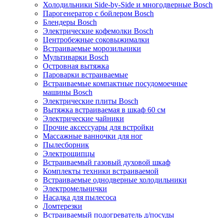
Холодильники Side-by-Side и многодверные Bosch
Парогенератор с бойлером Bosch
Блендеры Bosch
Электрические кофемолки Bosch
Центробежные соковыжималки
Встраиваемые морозильники
Мультиварки Bosch
Островная вытяжка
Пароварки встраиваемые
Встраиваемые компактные посудомоечные
машины Bosch
Электрические плиты Bosch
Вытяжка встраиваемая в шкаф 60 см
Электрические чайники
Прочие аксессуары для встройки
Массажные ванночки для ног
Пылесборник
Электрощипцы
Встраиваемый газовый духовой шкаф
Комплекты техники встраиваемой
Встраиваемые однодверные холодильники
Электромельнички
Насадка для пылесоса
Ломтерезки
Встраиваемый подогреватель д/посуды