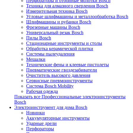
Перфораторы и отбойные молотки Bosch
Техника для алмазного сверления Bosch
Измерительная техника Bosch
Угловые шлифмашины и металлообработка Bosch
Шлифмашины и рубанки Bosch
Фрезерные машины Bosch
Универсальный резак Bosch
Пилы Bosch
Стационарные инструменты и столы
Обработка керамической плитки
Системы пылеудаления
Мешалки
Технические фены и клеевые пистолеты
Пневматические гвоздезабиватели
Очиститель высокого давления
Сервисные пневмоинструменты
Система Bosch Mobility
Рабочая одежда
Показать все Профессиональные электроинструменты
Bosch
Электроинструмент для дома Bosch
Новинки
Аккумуляторные инструменты
Ударные дрели
Перфораторы