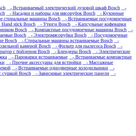
sch
- Встраиваемый электрический духовой шкаф Bosch
-
sch
- Насадки и наборы для мясорубок Bosch
- Кухонные
е стиральные машины Bosch
- Встраиваемые посудомоечные
Hand stick Bosch
- Утюги Bosch
- Капсульные кофеварки
рником Bosch
- Компактные посудомоечные машины Bosch
-
аемые Bosch
- Электромясорубки Bosch
- Посудомоечные
е Bosch
- Стиральные машины встраиваемые Bosch
-
зильной камерой Bosch
- Фильтр для пылесоса Bosch
-
ратор с бойлером Bosch
- Блендеры Bosch
- Электрические
жка
- Пароварки встраиваемые
- Встраиваемые компактные
ки
- Прочие аксессуары для встройки
- Массажные
аемой
- Встраиваемые однодверные холодильники
-
 сушкой Bosch
- Зависимые электрические панели
-