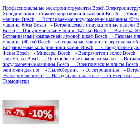
Профессиональные электроинструменты Bosch
Электроинструм
Холодильники с нижней морозильной камерой Bosch
- Узкие 
машины Bosch
- Встраиваемые посудомоечные машины 45см 
машины 60см Bosch
- Встраиваемые индукционные панели B
Bosch
- Посудомоечные машины (45 см) Bosch
- Вытяжка 60 
Встраиваемый компактный духовой шкаф Bosch
- Газовые пл
машины (60 см) Bosch
- Стиральные машины с вертикальной з
Встраиваемые холодильники комби Bosch
- Стандартные суш
Фены Bosch
- Миксеры Bosch
- Выпрямители волос Bosch
-
кофемолки Bosch
- Центробежные соковыжималки
- Встраи
посудомоечные машины Bosch
- Электрические плиты Bosch
ванночки для ног
- Пылесборник
- Электрощипцы
- Встра
Электромельнички
- Насадка для пылесоса
- Ломтерезки
- 
Термощетки