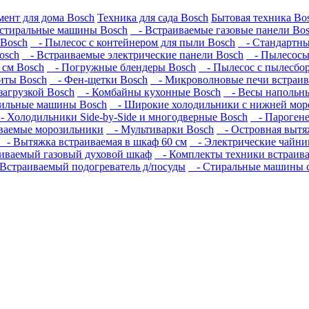
ент для дома Bosch
Техника для сада Bosch
Бытовая техника Bo
стиральные машины Bosch
- Встраиваемые газовые панели Bo
Bosch
- Пылесос с контейнером для пыли Bosch
- Стандартны
osch
- Встраиваемые электрические панели Bosch
- Пылесосы 
см Bosch
- Погружные блендеры Bosch
- Пылесос с пылесбо
иты Bosch
- Фен-щетки Bosch
- Микроволновые печи встраив
агрузкой Bosch
- Комбайны кухонные Bosch
- Весы напольны
ильные машины Bosch
- Широкие холодильники с нижней моро
 Холодильники Side-by-Side и многодверные Bosch
- Парогене
ваемые морозильники
- Мультиварки Bosch
- Островная вытя
- Вытяжка встраиваемая в шкаф 60 см
- Электрические чайни
иваемый газовый духовой шкаф
- Комплекты техники встраив
Встраиваемый подогреватель д/посуды
- Стиральные машины с