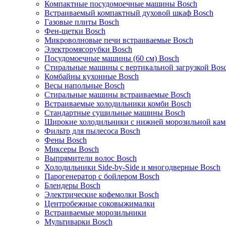
Компактные посудомоечные машины Bosch
Встраиваемый компактный духовой шкаф Bosch
Газовые плиты Bosch
Фен-щетки Bosch
Микроволновые печи встраиваемые Bosch
Электромясорубки Bosch
Посудомоечные машины (60 см) Bosch
Стиральные машины с вертикальной загрузкой Bos
Комбайны кухонные Bosch
Весы напольные Bosch
Стиральные машины встраиваемые Bosch
Встраиваемые холодильники комби Bosch
Стандартные сушильные машины Bosch
Широкие холодильники с нижней морозильной кам
Фильтр для пылесоса Bosch
Фены Bosch
Миксеры Bosch
Выпрямители волос Bosch
Холодильники Side-by-Side и многодверные Bosch
Парогенератор с бойлером Bosch
Блендеры Bosch
Электрические кофемолки Bosch
Центробежные соковыжималки
Встраиваемые морозильники
Мультиварки Bosch