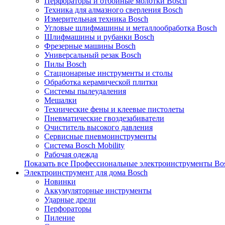
Перфораторы и отбойные молотки Bosch
Техника для алмазного сверления Bosch
Измерительная техника Bosch
Угловые шлифмашины и металлообработка Bosch
Шлифмашины и рубанки Bosch
Фрезерные машины Bosch
Универсальный резак Bosch
Пилы Bosch
Стационарные инструменты и столы
Обработка керамической плитки
Системы пылеудаления
Мешалки
Технические фены и клеевые пистолеты
Пневматические гвоздезабиватели
Очиститель высокого давления
Сервисные пневмоинструменты
Система Bosch Mobility
Рабочая одежда
Показать все Профессиональные электроинструменты Bo
Электроинструмент для дома Bosch
Новинки
Аккумуляторные инструменты
Ударные дрели
Перфораторы
Пиление