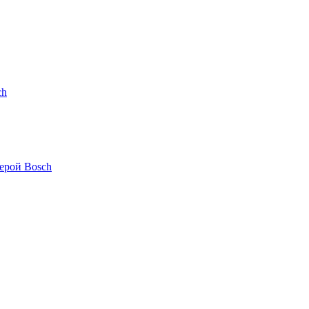
ch
ерой Bosch