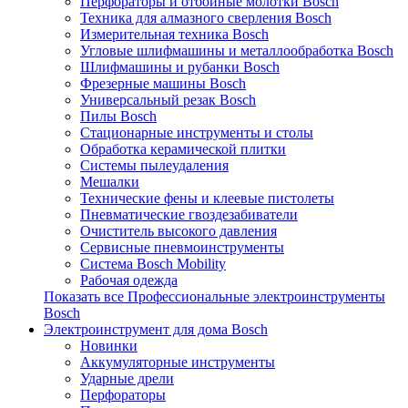
Перфораторы и отбойные молотки Bosch
Техника для алмазного сверления Bosch
Измерительная техника Bosch
Угловые шлифмашины и металлообработка Bosch
Шлифмашины и рубанки Bosch
Фрезерные машины Bosch
Универсальный резак Bosch
Пилы Bosch
Стационарные инструменты и столы
Обработка керамической плитки
Системы пылеудаления
Мешалки
Технические фены и клеевые пистолеты
Пневматические гвоздезабиватели
Очиститель высокого давления
Сервисные пневмоинструменты
Система Bosch Mobility
Рабочая одежда
Показать все Профессиональные электроинструменты
Bosch
Электроинструмент для дома Bosch
Новинки
Аккумуляторные инструменты
Ударные дрели
Перфораторы