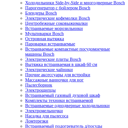
Холодильники Side-by-Side и многодверные Bosch
Парогенератор с бойлером Bosch
Блендеры Bosch
Электрические кофемолки Bosch
Центробежные соковыжималки
Встраиваемые морозильники
Мультиварки Bosch
Островная вытяжка
Пароварки встраиваемые
Встраиваемые компактные посудомоечные
машины Bosch
Электрические плиты Bosch
Вытяжка встраиваемая в шкаф 60 см
Электрические чайники
Прочие аксессуары для встройки
Массажные ванночки для ног
Пылесборник
Электрощипцы
Встраиваемый газовый духовой шкаф
Комплекты техники встраиваемой
Встраиваемые однодверные холодильники
Электромельнички
Насадка для пылесоса
Ломтерезки
Встраиваемый подогреватель д/посуды