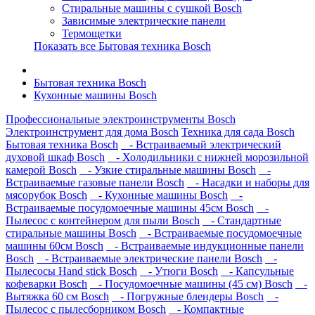
Стиральные машины с сушкой Bosch
Зависимые электрические панели
Термощетки
Показать все Бытовая техника Bosch
Бытовая техника Bosch
Кухонные машины Bosch
Профессиональные электроинструменты Bosch
Электроинструмент для дома Bosch
Техника для сада Bosch
Бытовая техника Bosch
- Встраиваемый электрический
духовой шкаф Bosch
- Холодильники с нижней морозильной
камерой Bosch
- Узкие стиральные машины Bosch
-
Встраиваемые газовые панели Bosch
- Насадки и наборы для
мясорубок Bosch
- Кухонные машины Bosch
-
Встраиваемые посудомоечные машины 45см Bosch
-
Пылесос с контейнером для пыли Bosch
- Стандартные
стиральные машины Bosch
- Встраиваемые посудомоечные
машины 60см Bosch
- Встраиваемые индукционные панели
Bosch
- Встраиваемые электрические панели Bosch
-
Пылесосы Hand stick Bosch
- Утюги Bosch
- Капсульные
кофеварки Bosch
- Посудомоечные машины (45 см) Bosch
-
Вытяжка 60 см Bosch
- Погружные блендеры Bosch
-
Пылесос с пылесборником Bosch
- Компактные