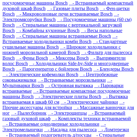
посудомоечные машины Bosch
- Встраиваемый компактный
духовой шкаф Bosch
- Газовые плиты Bosch
- Фен-щетки
Bosch
- Микроволновые печи встраиваемые Bosch
-
Электромясорубки Bosch
- Посудомоечные машины (60 см)
Bosch
- Стиральные машины с вертикальной загрузкой
Bosch
- Комбайны кухонные Bosch
- Весы напольные
Bosch
- Стиральные машины встраиваемые Bosch
-
Встраиваемые холодильники комби Bosch
- Стандартные
сушильные машины Bosch
- Широкие холодильники с
нижней морозильной камерой Bosch
- Фильтр для пылесоса
Bosch
- Фены Bosch
- Миксеры Bosch
- Выпрямители
волос Bosch
- Холодильники Side-by-Side и многодверные
Bosch
- Парогенератор с бойлером Bosch
- Блендеры Bosch
- Электрические кофемолки Bosch
- Центробежные
соковыжималки
- Встраиваемые морозильники
-
Мультиварки Bosch
- Островная вытяжка
- Пароварки
встраиваемые
- Встраиваемые компактные посудомоечные
машины Bosch
- Электрические плиты Bosch
- Вытяжка
встраиваемая в шкаф 60 см
- Электрические чайники
-
Прочие аксессуары для встройки
- Массажные ванночки для
ног
- Пылесборник
- Электрощипцы
- Встраиваемый
газовый духовой шкаф
- Комплекты техники встраиваемой
- Встраиваемые однодверные холодильники
-
Электромельнички
- Насадка для пылесоса
- Ломтерезки
- Встраиваемый подогреватель д/посуды
- Стиральные