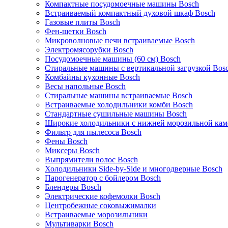
Компактные посудомоечные машины Bosch
Встраиваемый компактный духовой шкаф Bosch
Газовые плиты Bosch
Фен-щетки Bosch
Микроволновые печи встраиваемые Bosch
Электромясорубки Bosch
Посудомоечные машины (60 см) Bosch
Стиральные машины с вертикальной загрузкой Bos
Комбайны кухонные Bosch
Весы напольные Bosch
Стиральные машины встраиваемые Bosch
Встраиваемые холодильники комби Bosch
Стандартные сушильные машины Bosch
Широкие холодильники с нижней морозильной кам
Фильтр для пылесоса Bosch
Фены Bosch
Миксеры Bosch
Выпрямители волос Bosch
Холодильники Side-by-Side и многодверные Bosch
Парогенератор с бойлером Bosch
Блендеры Bosch
Электрические кофемолки Bosch
Центробежные соковыжималки
Встраиваемые морозильники
Мультиварки Bosch