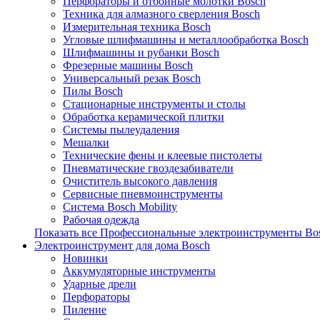
Перфораторы и отбойные молотки Bosch
Техника для алмазного сверления Bosch
Измерительная техника Bosch
Угловые шлифмашины и металлообработка Bosch
Шлифмашины и рубанки Bosch
Фрезерные машины Bosch
Универсальный резак Bosch
Пилы Bosch
Стационарные инструменты и столы
Обработка керамической плитки
Системы пылеудаления
Мешалки
Технические фены и клеевые пистолеты
Пневматические гвоздезабиватели
Очиститель высокого давления
Сервисные пневмоинструменты
Система Bosch Mobility
Рабочая одежда
Показать все Профессиональные электроинструменты Bo
Электроинструмент для дома Bosch
Новинки
Аккумуляторные инструменты
Ударные дрели
Перфораторы
Пиление