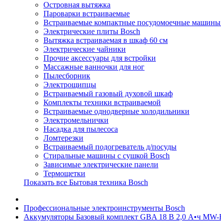
Островная вытяжка
Пароварки встраиваемые
Встраиваемые компактные посудомоечные машины
Электрические плиты Bosch
Вытяжка встраиваемая в шкаф 60 см
Электрические чайники
Прочие аксессуары для встройки
Массажные ванночки для ног
Пылесборник
Электрощипцы
Встраиваемый газовый духовой шкаф
Комплекты техники встраиваемой
Встраиваемые однодверные холодильники
Электромельнички
Насадка для пылесоса
Ломтерезки
Встраиваемый подогреватель д/посуды
Стиральные машины с сушкой Bosch
Зависимые электрические панели
Термощетки
Показать все Бытовая техника Bosch
Профессиональные электроинструменты Bosch
Аккумуляторы Базовый комплект GBA 18 В 2,0 А•ч MW-B