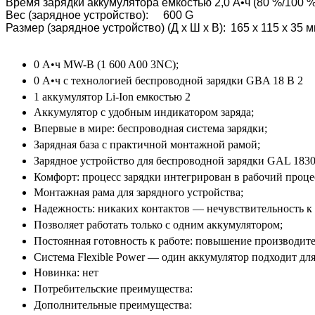
Время зарядки аккумулятора емкостью 2,0 А•ч (80 %/100 %)
Вес (зарядное устройство):
600 G
Размер (зарядное устройство) (Д x Ш x В):
165 x 115 x 35 
0 А•ч MW-B (1 600 A00 3NC);
0 А•ч с технологией беспроводной зарядки GBA 18 В 2
1 аккумулятор Li-Ion емкостью 2
Аккумулятор с удобным индикатором заряда;
Впервые в мире: беспроводная система зарядки;
Зарядная база с практичной монтажной рамой;
Зарядное устройство для беспроводной зарядки GAL 183
Комфорт: процесс зарядки интегрирован в рабочий проце
Монтажная рама для зарядного устройства;
Надежность: никаких контактов — нечувствительность к 
Позволяет работать только с одним аккумулятором;
Постоянная готовность к работе: повышение производите
Система Flexible Power — один аккумулятор подходит дл
Новинка: нет
Потребительские преимущества:
Дополнительные преимущества: