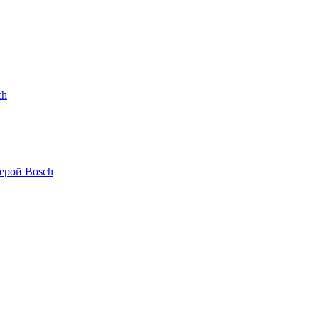
ch
ерой Bosch