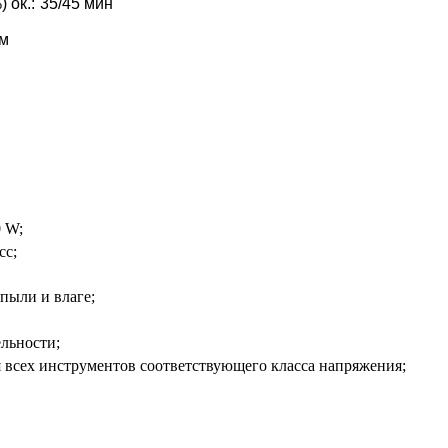
 ок.:
35/45 мин
мм
0 W;
сс;
пыли и влаге;
льности;
я всех инструментов соответствующего класса напряжения;