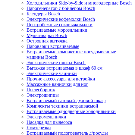
Холодильники Side-by-Side и многодверные Bosch
Парогенератор с бойлером Bosch
Блендеры Bosch
Электрические кофемолки Bosch
Центробежные соковыжималки
Встраиваемые морозильники
Мультиварки Bosch
Островная вытяжка
Пароварки встраиваемые
Встраиваемые компактные посудомоечные
машины Bosch
Электрические плиты Bosch
Вытяжка встраиваемая в шкаф 60 см
Электрические чайники
Прочие аксессуары для встройки
Массажные ванночки для ног
Пылесборник
Электрощипцы
Встраиваемый газовый духовой шкаф
Комплекты техники встраиваемой
Встраиваемые однодверные холодильники
Электромельнички
Насадка для пылесоса
Ломтерезки
Встраиваемый подогреватель д/посуды