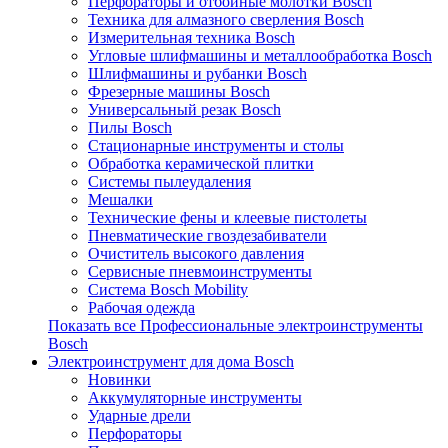
Перфораторы и отбойные молотки Bosch
Техника для алмазного сверления Bosch
Измерительная техника Bosch
Угловые шлифмашины и металлообработка Bosch
Шлифмашины и рубанки Bosch
Фрезерные машины Bosch
Универсальный резак Bosch
Пилы Bosch
Стационарные инструменты и столы
Обработка керамической плитки
Системы пылеудаления
Мешалки
Технические фены и клеевые пистолеты
Пневматические гвоздезабиватели
Очиститель высокого давления
Сервисные пневмоинструменты
Система Bosch Mobility
Рабочая одежда
Показать все Профессиональные электроинструменты
Bosch
Электроинструмент для дома Bosch
Новинки
Аккумуляторные инструменты
Ударные дрели
Перфораторы