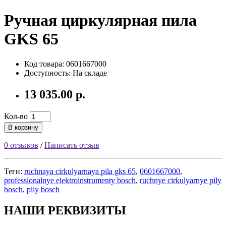
Ручная циркулярная пила
GKS 65
Код товара: 0601667000
Доступность: На складе
13 035.00 р.
Кол-во
В корзину
0 отзывов
/
Написать отзыв
Теги:
ruchnaya cirkulyarnaya pila gks 65
,
0601667000
,
professionalnye elektroinstrumenty bosch
,
ruchnye cirkulyarnye pily
bosch
,
pily bosch
НАШИ РЕКВИЗИТЫ